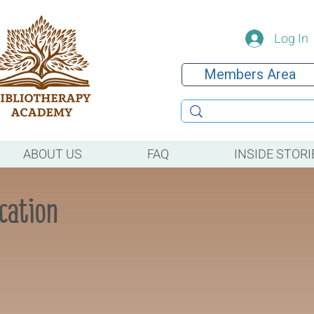
Log In
Members Area
ABOUT US
FAQ
INSIDE STORI
ication